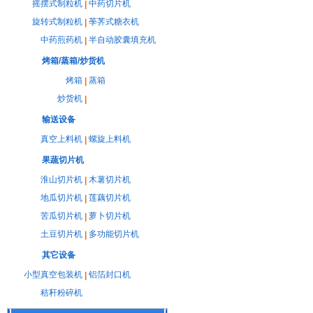
摇摆式制粒机
中药切片机
|
旋转式制粒机
荸荠式糖衣机
|
中药煎药机
半自动胶囊填充机
|
烤箱/蒸箱/炒货机
烤箱
蒸箱
|
炒货机
|
输送设备
真空上料机
螺旋上料机
|
果蔬切片机
淮山切片机
木薯切片机
|
地瓜切片机
莲藕切片机
|
苦瓜切片机
萝卜切片机
|
土豆切片机
多功能切片机
|
其它设备
小型真空包装机
铝箔封口机
|
秸秆粉碎机