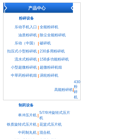
产品中心
粉碎设备
乐动手机入口
全能粉碎机
|
油质粉碎机
除尘全能粉碎机
|
乐动（中国）
破碎机
|
扣压式小型粉碎机
230多用粉碎机
|
流水式粉碎机
15B多功能粉碎机
|
小型超微粉碎机
超微粉碎机组
|
中草药粉碎机组
涡轮粉碎机
|
430
粉
高能粉碎机
|
碎
机
制药设备
5/7/9冲旋转式压片
单冲压片机
|
机
铁质旋转式压片机
花篮式压片机
|
中药制丸机
混合机
|