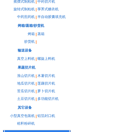
摇摆式制粒机
中药切片机
|
旋转式制粒机
荸荠式糖衣机
|
中药煎药机
半自动胶囊填充机
|
烤箱/蒸箱/炒货机
烤箱
蒸箱
|
炒货机
|
输送设备
真空上料机
螺旋上料机
|
果蔬切片机
淮山切片机
木薯切片机
|
地瓜切片机
莲藕切片机
|
苦瓜切片机
萝卜切片机
|
土豆切片机
多功能切片机
|
其它设备
小型真空包装机
铝箔封口机
|
秸秆粉碎机