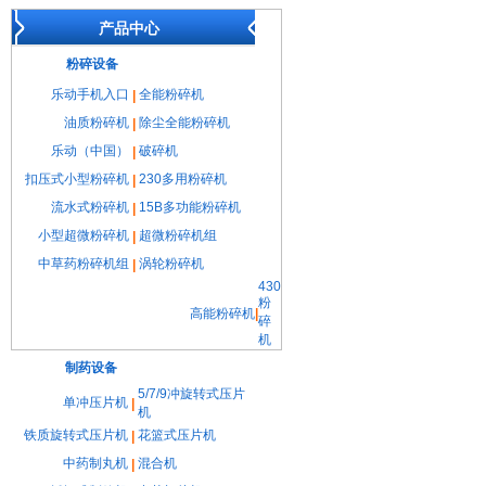
产品中心
粉碎设备
乐动手机入口
全能粉碎机
|
油质粉碎机
除尘全能粉碎机
|
乐动（中国）
破碎机
|
扣压式小型粉碎机
230多用粉碎机
|
流水式粉碎机
15B多功能粉碎机
|
小型超微粉碎机
超微粉碎机组
|
中草药粉碎机组
涡轮粉碎机
|
430
粉
高能粉碎机
|
碎
机
制药设备
5/7/9冲旋转式压片
单冲压片机
|
机
铁质旋转式压片机
花篮式压片机
|
中药制丸机
混合机
|