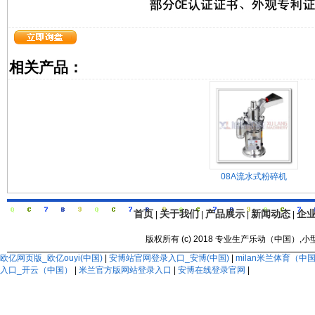
相关产品：
08A流水式粉碎机
首页
关于我们
产品展示
新闻动态
企
|
|
|
|
版权所有 (c) 2018 专业生产乐动（中国）
欧亿网页版_欧亿ouyi(中国)
|
安博站官网登录入口_安博(中国)
|
milan米兰体育（
入口_开云（中国）
|
米兰官方版网站登录入口
|
安博在线登录官网
|