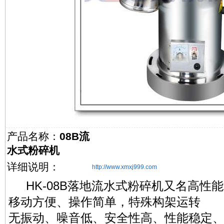
产品名称：
08B流
水式粉碎机
详细说明：
http://www.xmxj999.com
HK-08B落地流水式粉碎机又名高性
移动方便、操作简单，特殊构架运转
无振动、噪音低、安全性高、性能稳定