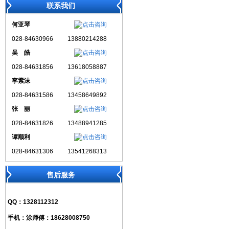
联系我们
何亚琴
028-84630966
13880214288
吴 皓
028-84631856
13618058887
李紫沫
028-84631586
13458649892
张 丽
028-84631826
13488941285
谭顺利
028-84631306
13541268313
售后服务
QQ：
1328112312
手机：
涂师傅：18628008750