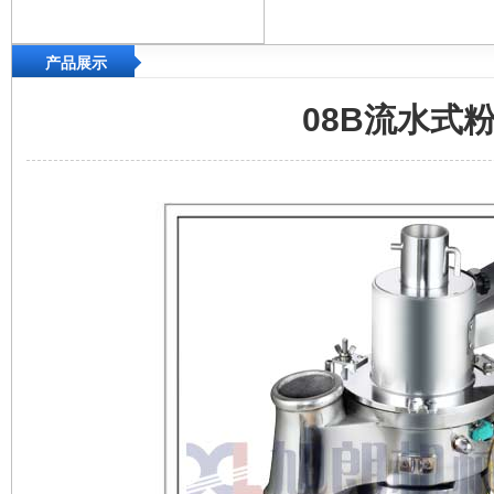
产品展示
08B流水式