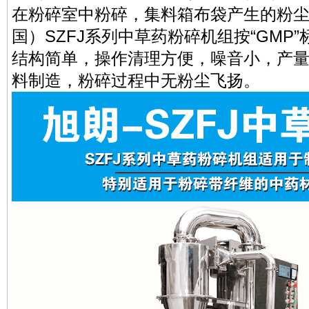
在粉碎室中粉碎，集料箱布袋产生的粉
国）SZFJ系列中草药粉碎机组按“GMP
结构简单，操作清理方便，噪音小，产
料制造，粉碎过程中无粉尘飞扬。