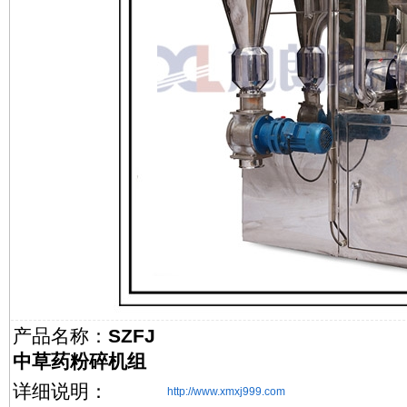
产品名称：
SZFJ
中草药粉碎机组
详细说明：
http://www.xmxj999.com