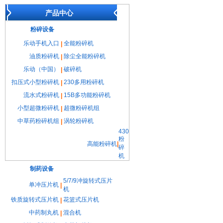
产品中心
粉碎设备
乐动手机入口
全能粉碎机
|
油质粉碎机
除尘全能粉碎机
|
乐动（中国）
破碎机
|
扣压式小型粉碎机
230多用粉碎机
|
流水式粉碎机
15B多功能粉碎机
|
小型超微粉碎机
超微粉碎机组
|
中草药粉碎机组
涡轮粉碎机
|
430
粉
高能粉碎机
|
碎
机
制药设备
5/7/9冲旋转式压片
单冲压片机
|
机
铁质旋转式压片机
花篮式压片机
|
中药制丸机
混合机
|