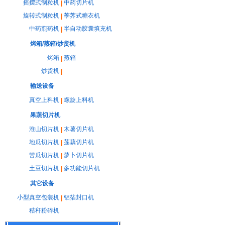
摇摆式制粒机
中药切片机
|
旋转式制粒机
荸荠式糖衣机
|
中药煎药机
半自动胶囊填充机
|
烤箱/蒸箱/炒货机
烤箱
蒸箱
|
炒货机
|
输送设备
真空上料机
螺旋上料机
|
果蔬切片机
淮山切片机
木薯切片机
|
地瓜切片机
莲藕切片机
|
苦瓜切片机
萝卜切片机
|
土豆切片机
多功能切片机
|
其它设备
小型真空包装机
铝箔封口机
|
秸秆粉碎机