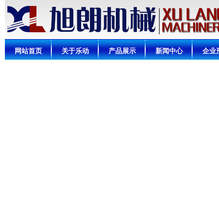
网站首页
关于乐动
产品展示
新闻中心
企业
（中国）