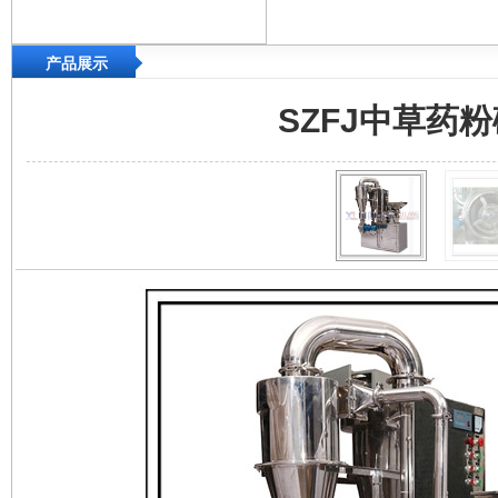
产品展示
SZFJ中草药