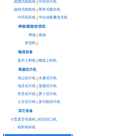
摇摆式制粒机
中药切片机
|
旋转式制粒机
荸荠式糖衣机
|
中药煎药机
半自动胶囊填充机
|
烤箱/蒸箱/炒货机
烤箱
蒸箱
|
炒货机
|
输送设备
真空上料机
螺旋上料机
|
果蔬切片机
淮山切片机
木薯切片机
|
地瓜切片机
莲藕切片机
|
苦瓜切片机
萝卜切片机
|
土豆切片机
多功能切片机
|
其它设备
小型真空包装机
铝箔封口机
|
秸秆粉碎机