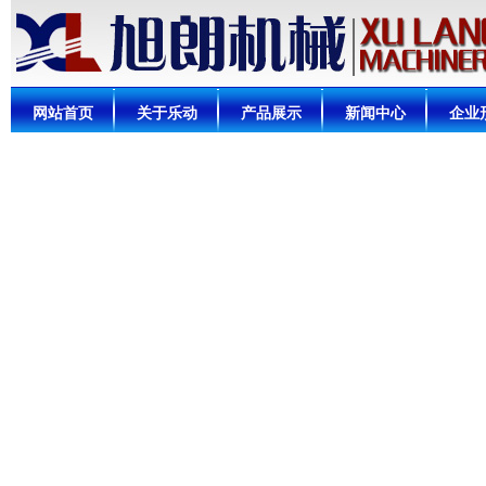
网站首页
关于乐动
产品展示
新闻中心
企业
（中国）