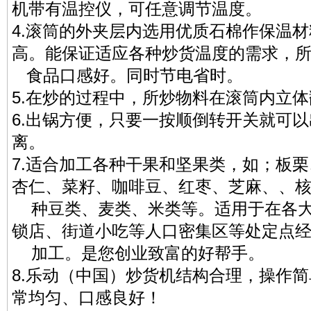
机带有温控仪，可任意调节温度。
4.滚筒的外夹层内选用优质石棉作保温
高。能保证适应各种炒货温度的需求，
食品口感好。同时节电省时。
5.在炒的过程中，所炒物料在滚筒内立
6.出锅方便，只要一按顺倒转开关就可
离。
7.适合加工各种干果和坚果类，如；板
杏仁、菜籽、咖啡豆、红枣、芝麻、、
种豆类、麦类、米类等。适用于在各大
锁店、街道小吃等人口密集区等处定点
加工。是您创业致富的好帮手。
8.乐动（中国）炒货机结构合理，操作
常均匀、口感良好！