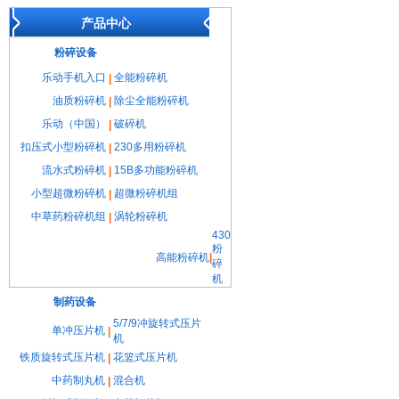
产品中心
粉碎设备
乐动手机入口
全能粉碎机
|
油质粉碎机
除尘全能粉碎机
|
乐动（中国）
破碎机
|
扣压式小型粉碎机
230多用粉碎机
|
流水式粉碎机
15B多功能粉碎机
|
小型超微粉碎机
超微粉碎机组
|
中草药粉碎机组
涡轮粉碎机
|
430
粉
高能粉碎机
|
碎
机
制药设备
5/7/9冲旋转式压片
单冲压片机
|
机
铁质旋转式压片机
花篮式压片机
|
中药制丸机
混合机
|