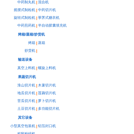
中药制丸机
混合机
|
摇摆式制粒机
中药切片机
|
旋转式制粒机
荸荠式糖衣机
|
中药煎药机
半自动胶囊填充机
|
烤箱/蒸箱/炒货机
烤箱
蒸箱
|
炒货机
|
输送设备
真空上料机
螺旋上料机
|
果蔬切片机
淮山切片机
木薯切片机
|
地瓜切片机
莲藕切片机
|
苦瓜切片机
萝卜切片机
|
土豆切片机
多功能切片机
|
其它设备
小型真空包装机
铝箔封口机
|
秸秆粉碎机