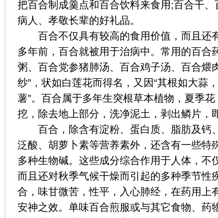
把百合制成羹点和百合饮料来食用;百合干、
病人、孝敬长辈的好礼品。
百合不仅具有较高的食用价值，而且还有较
多年前，百合就被用于治病中。常用的百合
粥、百合党参猪肺汤、百合鸡子汤、百合煨肉
纱”，状如白莲花而得名，又因“其根如大蒜，
薯”。百合属于多年生突根草本植物，夏季花
挖，除去地上部分，洗净泥土，剥出鳞片，
百合，除含有淀粉、蛋白质、脂肪及钙、磷
泛酸、胡萝卜素等营养素外，还含有一些特
多种生物碱。这些成分综合作用于人体，不
而且还对秋季气候干燥而引起的多种季节性
合，味甘微苦，性平，入心肺经，在药用上
安神之效。单味百合煎服或与其它食物、药