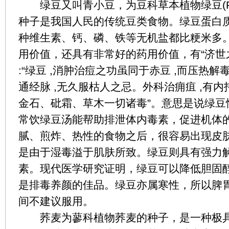
绿豆又叫青小豆，为豆科草本植物绿豆(Phaseol
种子是我国人民的传统豆类食物。绿豆蛋白
种维生素、钙、磷、铁等无机盐都比粳米多
用价值，还具有非常好的药用价值，有“济世
:“绿豆 ,消肿治痘之功虽同于赤豆 ,而压热
通经脉 ,无久服枯人之忌。外科治痈疽 ,有内托
金石、砒霜、草木一切诸毒”。意思是说绿豆
常饮绿豆汤能帮助排泄体内毒素，促进机体
腻、煎炸、热性的食物之后，很容易出现皮
是由于湿毒溢于肌肤所致。绿豆则具有强力
素。现代医学研究证明，绿豆可以降低胆固
是排毒养颜的佳品。绿豆亦属寒性，所以脾
间不建议服用。
荞麦为蓼科植物荞麦的种子，是一种极具