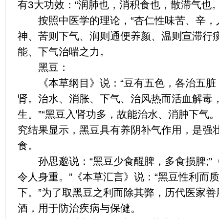
有3大功效：“润肺也，消积食也，散滞气也。
按照中医学的理论，“杏仁性味苦、辛，
神、苦则下气、润则通便养颜、温则宣滞行痰
能、下气治喘之力。
黑豆：
《本草纲目》说：“豆有五色，各治五脏
肾。治水、消胀、下气、治风热而活血解毒
生。”“黑豆入肾功多，故能治水、消肿下气
究结果显示，黑豆具有养阴补气作用，是强
食。
孙思邈说：“黑豆少食醒脾，多食损脾;”《
令人身重。”《本草汇言》说：“黑豆性利而
下。”为了取黑豆之利而除其弊，历代医家善
酒，用于防治疾病与保健。