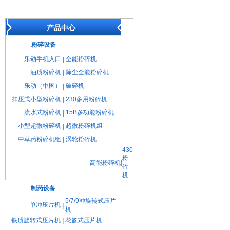
产品中心
粉碎设备
乐动手机入口
全能粉碎机
|
油质粉碎机
除尘全能粉碎机
|
乐动（中国）
破碎机
|
扣压式小型粉碎机
230多用粉碎机
|
流水式粉碎机
15B多功能粉碎机
|
小型超微粉碎机
超微粉碎机组
|
中草药粉碎机组
涡轮粉碎机
|
430
粉
高能粉碎机
|
碎
机
制药设备
5/7/9冲旋转式压片
单冲压片机
|
机
铁质旋转式压片机
花篮式压片机
|