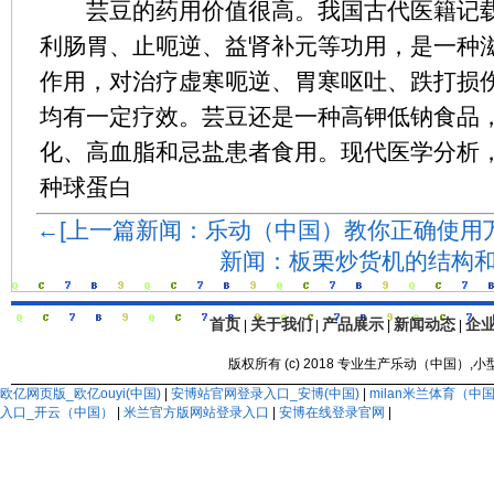
芸豆的药用价值很高。我国古代医籍记载
利肠胃、止呃逆、益肾补元等功用，是一种
作用，对治疗虚寒呃逆、胃寒呕吐、跌打损
均有一定疗效。芸豆还是一种高钾低钠食品
化、高血脂和忌盐患者食用。现代医学分析
种球蛋白
←[上一篇新闻：乐动（中国）教你正确使用
新闻：板栗炒货机的结构和
首页
关于我们
产品展示
新闻动态
企
|
|
|
|
版权所有 (c) 2018 专业生产乐动（中国）
欧亿网页版_欧亿ouyi(中国)
|
安博站官网登录入口_安博(中国)
|
milan米兰体育（
入口_开云（中国）
|
米兰官方版网站登录入口
|
安博在线登录官网
|