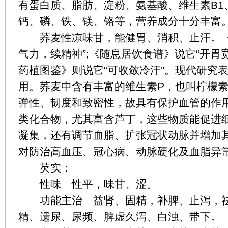
有蛋白质、脂肪、淀粉、氨基酸、维生素B1
钙、磷、铁、镁、铬等，营养成分十分丰富
荞麦性凉味甘，能健胃、消积、止汗。《
气力，续精神”;《随息居饮食谱》说它“开胃
药植图鉴》则说它“可收敛冷汗”。现代研究
用。荞麦中含有丰富的维生素P，也叫柠檬
弹性、韧度和致密性，故具有保护血管的作
类化合物，尤其富含芦丁，这些物质能促进
凝集，还有调节血脂、扩张冠状动脉并增加
对防治高血压、冠心病、动脉硬化及血脂异
芡实：
性味 性平，味甘、涩。
功能主治 益肾、固精，补脾、止泻，祛
精、遗尿、尿频、脾虚久泻、白浊、带下。