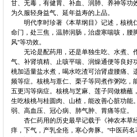
甘、无毒，有健胃、补血、润肺、养神等功
为久服轻身益气、延年益寿的上品。
明代李时珍著《本草纲目》记述，核桃仁
命门，处三焦，温肺润肠，治虚寒喘咳，腰
风”等功效。
无论是配药用，还是单独生吃、水煮、作
气、补肾填精、止咳平喘、润燥通便等良好
桃加适量盐水煮，喝水吃渣可治肾虚腰痛、
频等症。核桃与薏仁、栗子等同煮作粥吃，
五更泻等病症。核桃与芝麻、莲子同做糖蘸
生吃核桃与桂圆肉、山楂，能改善心脏功能
弱、高血压、冠心病、肺气肿、胃痛等症。
杏仁药用的历史最早记载于《神农本草经
痒，下气，产乳全疮，寒心奔豚。”中医药名