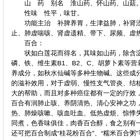
山 药 别名 淮山药、怀山药、山菇
性味 性平，味甘。
功能主治 补脾养胃，生津益肺，补肾涩
止、肺虚喘咳、肾虚遗精、带下、尿频、虚
百合：
状如白莲花而得名，其味如山药，除含淀
磷、铁、维生素B1、B2、C、胡萝卜素等
养成分，如秋水仙碱等多种生物碱。这些成
的滋补效用，对于虚弱、慢性支气管炎、结
大的帮助，而且对多种癌症都有一定的疗效
百合有润肺止咳、养阴清热、清心安神之功
热、肺燥咳嗽、咳血吐血、低热虚烦、惊悸
同煮，色香味俱佳，肉香百合醇，食之别有
还可把百合制成“桂花粉百合”、“糯米百合粥